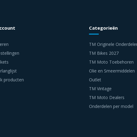
account
Categorieën
reren
TM Originele Onderdele
stellingen
TM Bikes 2027
ckets
TM Moto Toebehoren
rlanglijst
Olie en Smeermiddelen
jk producten
Outlet
TM Vintage
TM Moto Dealers
Onderdelen per model