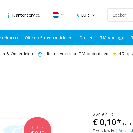
Klantenservice
EUR
behoren
Olie en Smeermiddelen
Outlet
TM Vintage
★
4,7 op
ren & Onderdelen
Ruime voorraad TM-onderdelen
AVP
€ 0,12
€ 0,10*
Excl. b
€ 0,12
* Excl. btw Excl.
Verzend
€ 0,10