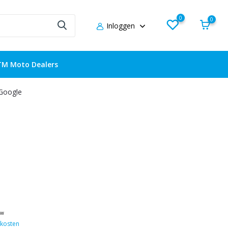
0
0
Inloggen
TM Moto Dealers
 Google
tw
kosten