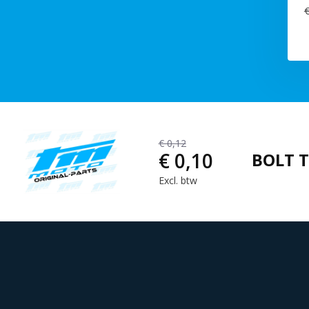
€
€ 0,12
€ 0,10
BOLT T
Excl. btw