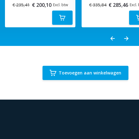
€ 200,10
€ 285,46
€ 235,41
€ 335,84
Excl. btw
Excl.
Toevoegen aan winkelwagen