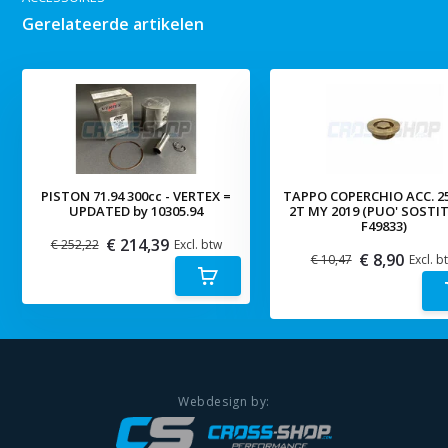
Gerelateerde artikelen
PISTON 71.94 300cc - VERTEX =
TAPPO COPERCHIO ACC. 2
UPDATED by 10305.94
2T MY 2019 (PUO' SOSTI
F49833)
€ 214,39
€ 252,22
Excl. btw
€ 8,90
€ 10,47
Excl. b