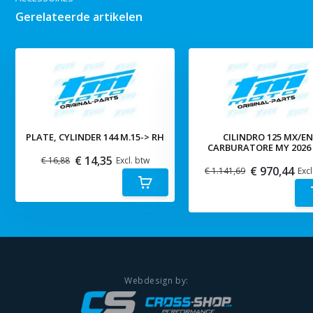
Gerelateerde artikelen
PLATE, CYLINDER 144 M.15-> RH
CILINDRO 125 MX/E
CARBURATORE MY 2026 
€ 14,35
€ 16,88
Excl. btw
€ 970,44
€ 1.141,69
Excl