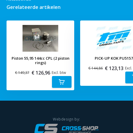
Gerelateerde artikelen
Piston 55,95 144cc CPL (2 piston
PICK-UP KOK PU515
rings)
€ 123,13
€ 144,86
Excl.
€ 126,96
€ 149,37
Excl. btw