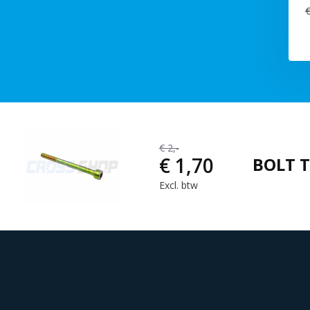
€
€ 2,-
€ 1,70
BOLT T
Excl. btw