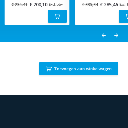
€ 200,10
€ 285,46
€ 235,41
€ 335,84
Excl. btw
Excl.
Toevoegen aan winkelwagen