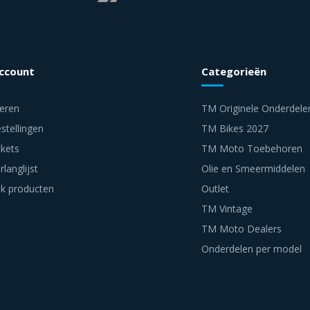
account
Categorieën
reren
TM Originele Onderdele
stellingen
TM Bikes 2027
ckets
TM Moto Toebehoren
rlanglijst
Olie en Smeermiddelen
jk producten
Outlet
TM Vintage
TM Moto Dealers
Onderdelen per model