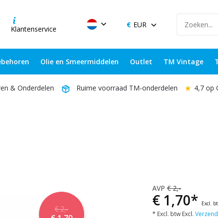
EUR
Klantenservice
behoren
Olie en Smeermiddelen
Outlet
TM Vintage
★
4,7 op
ren & Onderdelen
Ruime voorraad TM-onderdelen
AVP
€ 2,-
€ 1,70*
Excl. b
€ 2,-
* Excl. btw Excl.
Verzend
€ 1,70