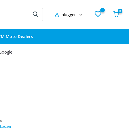
0
0
Inloggen
TM Moto Dealers
 Google
tw
kosten