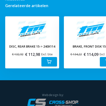
Gerelateerde artikelen
DISC, REAR BRAKE 15-> 240X114
BRAKE, FRONT DISK 15
€ 112,98
€ 114,09
€ 132,92
Excl. btw
€ 134,22
Excl.