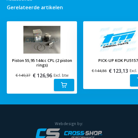
Gerelateerde artikelen
Piston 55,95 144cc CPL (2 piston
PICK-UP KOK PU515
rings)
€ 123,13
€ 144,86
Excl.
€ 126,96
€ 149,37
Excl. btw