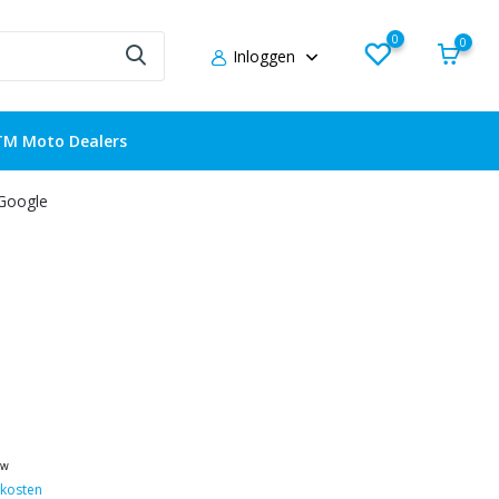
0
0
Inloggen
TM Moto Dealers
 Google
tw
kosten