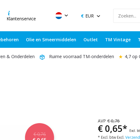
EUR
Klantenservice
behoren
Olie en Smeermiddelen
Outlet
TM Vintage
★
4,7 op
ren & Onderdelen
Ruime voorraad TM-onderdelen
AVP
€ 0,76
€ 0,65*
Excl. b
€ 0,76
* Excl. btw Excl.
Verzend
€ 0,65