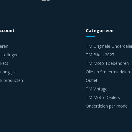
account
Categorieën
reren
TM Originele Onderdele
stellingen
TM Bikes 2027
ckets
TM Moto Toebehoren
rlanglijst
Olie en Smeermiddelen
jk producten
Outlet
TM Vintage
TM Moto Dealers
Onderdelen per model