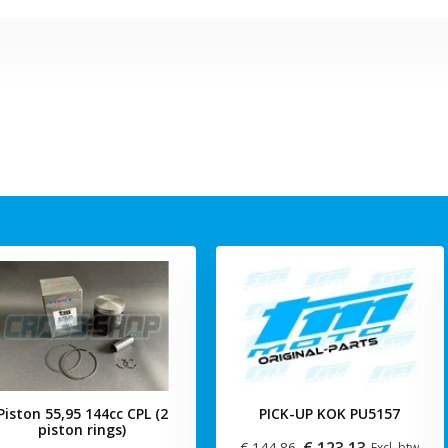
Piston 55,95 144cc CPL (2
PICK-UP KOK PU5157
piston rings)
€ 123,13
€ 144,86
Excl. btw