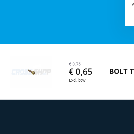
€
€ 0,76
€ 0,65
BOLT T
Excl. btw