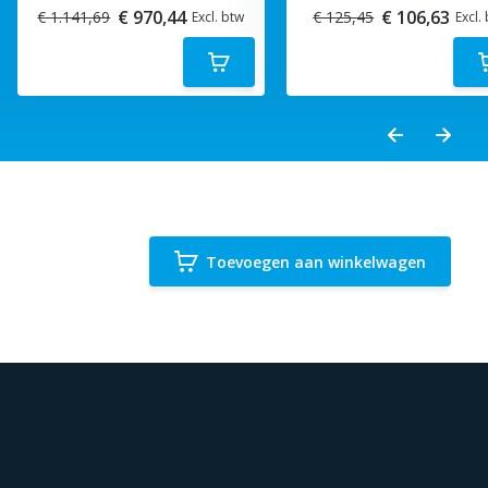
€ 970,44
€ 106,63
€ 1.141,69
€ 125,45
Excl. btw
Excl.
Toevoegen aan winkelwagen