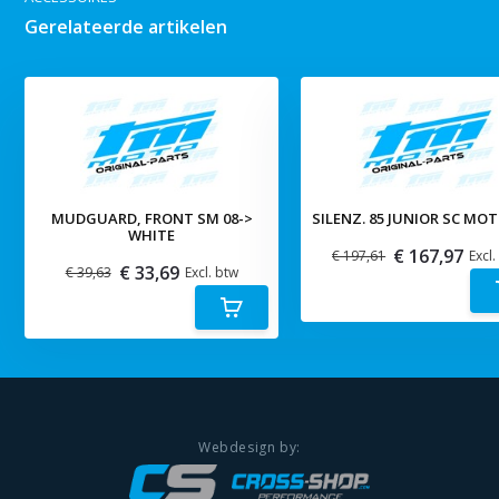
Gerelateerde artikelen
MUDGUARD, FRONT SM 08->
SILENZ. 85 JUNIOR SC MO
WHITE
€ 167,97
€ 197,61
Excl.
€ 33,69
€ 39,63
Excl. btw