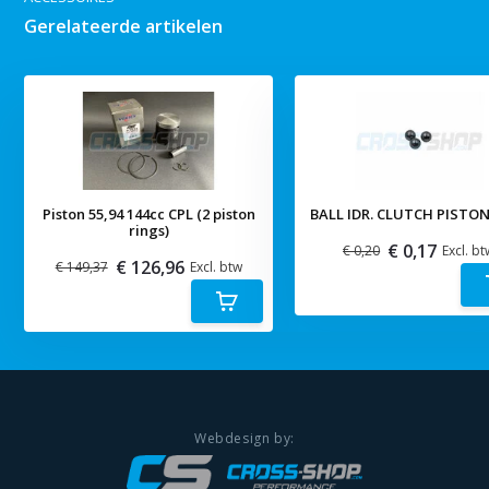
Gerelateerde artikelen
Piston 55,94 144cc CPL (2 piston
BALL IDR. CLUTCH PISTON
rings)
€ 0,17
€ 0,20
Excl. bt
€ 126,96
€ 149,37
Excl. btw