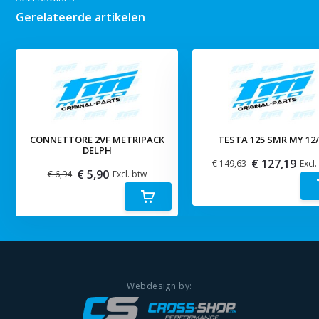
Gerelateerde artikelen
CONNETTORE 2VF METRIPACK
TESTA 125 SMR MY 12/
DELPH
€ 127,19
€ 149,63
Excl.
€ 5,90
€ 6,94
Excl. btw