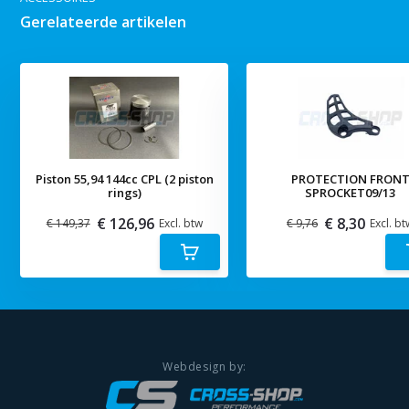
Gerelateerde artikelen
Piston 55,94 144cc CPL (2 piston
PROTECTION FRON
rings)
SPROCKET09/13
€ 126,96
€ 8,30
€ 149,37
Excl. btw
€ 9,76
Excl. bt