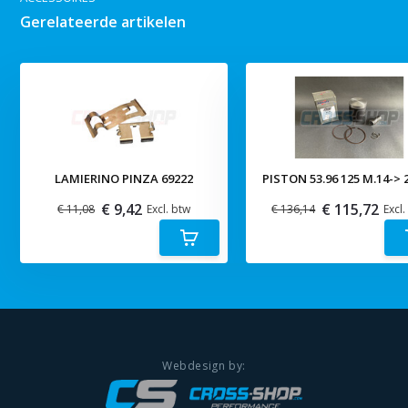
Gerelateerde artikelen
LAMIERINO PINZA 69222
PISTON 53.96 125 M.14-> 2
€ 9,42
€ 115,72
€ 11,08
Excl. btw
€ 136,14
Excl.