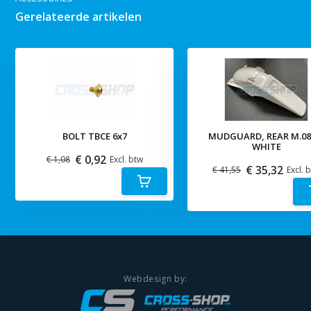
Gerelateerde artikelen
BOLT TBCE 6x7
MUDGUARD, REAR M.08
WHITE
€ 0,92
€ 1,08
Excl. btw
€ 35,32
€ 41,55
Excl. 