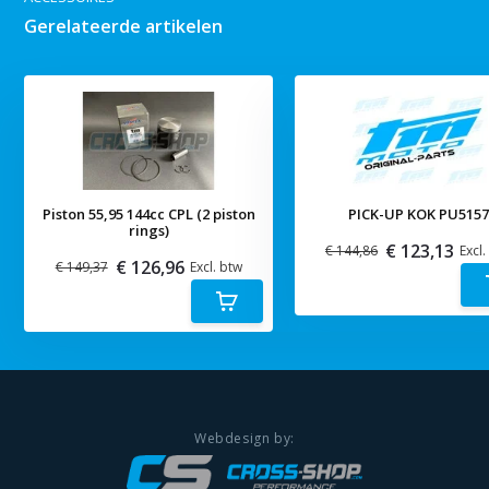
Gerelateerde artikelen
Piston 55,95 144cc CPL (2 piston
PICK-UP KOK PU515
rings)
€ 123,13
€ 144,86
Excl.
€ 126,96
€ 149,37
Excl. btw