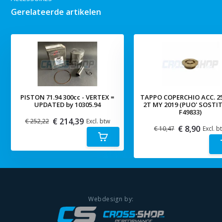
Gerelateerde artikelen
PISTON 71.94 300cc - VERTEX =
TAPPO COPERCHIO ACC. 2
UPDATED by 10305.94
2T MY 2019 (PUO' SOSTI
F49833)
€ 214,39
€ 252,22
Excl. btw
€ 8,90
€ 10,47
Excl. b