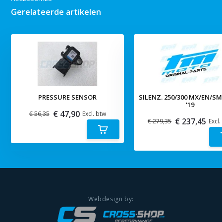
Gerelateerde artikelen
PRESSURE SENSOR
SILENZ. 250/300 MX/EN/S
'19
€ 47,90
€ 56,35
Excl. btw
€ 237,45
€ 279,35
Excl.