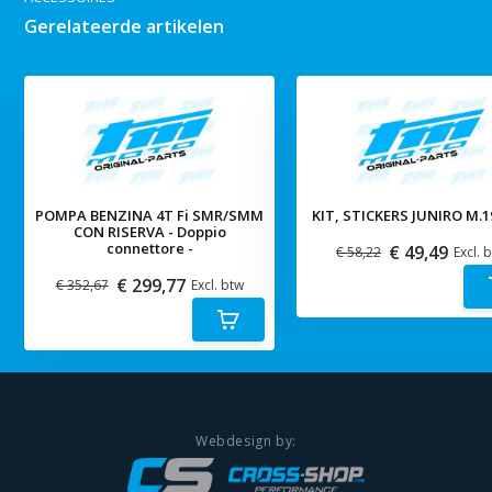
Gerelateerde artikelen
POMPA BENZINA 4T Fi SMR/SMM
KIT, STICKERS JUNIRO M.1
CON RISERVA - Doppio
connettore -
€ 49,49
€ 58,22
Excl. 
€ 299,77
€ 352,67
Excl. btw