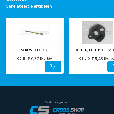
Gerelateerde artikelen
SCREW TCEI 5X85
HOLDER, FOOTPEGS, M. 0
€ 0,37
€ 9,43
€ 0,43
Excl. btw
€ 11,10
Excl. b