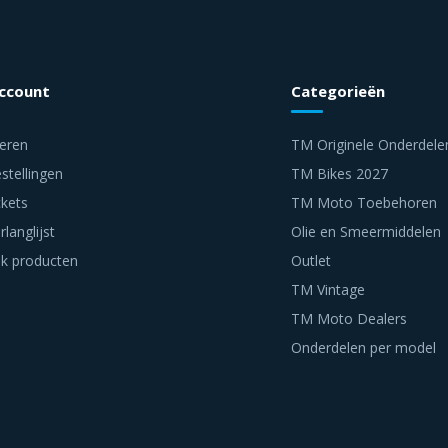
account
Categorieën
reren
TM Originele Onderdele
stellingen
TM Bikes 2027
ckets
TM Moto Toebehoren
rlanglijst
Olie en Smeermiddelen
jk producten
Outlet
TM Vintage
TM Moto Dealers
Onderdelen per model