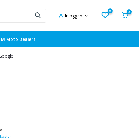
0
0
Inloggen
TM Moto Dealers
 Google
tw
kosten