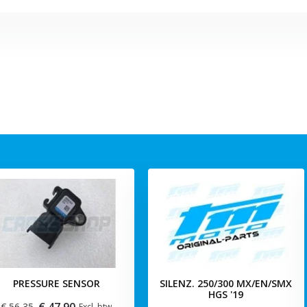
PRESSURE SENSOR
SILENZ. 250/300 MX/EN/SMX
HGS '19
€ 47,90
€ 56,35
Excl. btw