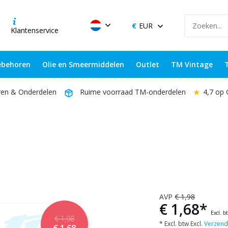
EUR
Klantenservice
behoren
Olie en Smeermiddelen
Outlet
TM Vintage
★
4,7 op
ren & Onderdelen
Ruime voorraad TM-onderdelen
AVP
€ 1,98
€ 1,68*
Excl. b
€ 1,98
* Excl. btw Excl.
Verzend
€ 1,68