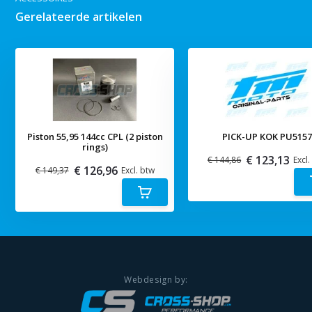
Gerelateerde artikelen
Piston 55,95 144cc CPL (2 piston
PICK-UP KOK PU515
rings)
€ 123,13
€ 144,86
Excl.
€ 126,96
€ 149,37
Excl. btw