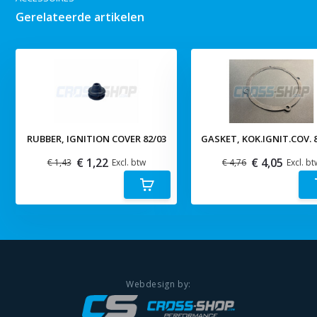
Gerelateerde artikelen
RUBBER, IGNITION COVER 82/03
GASKET, KOK.IGNIT.COV. 
€ 1,22
€ 4,05
€ 1,43
Excl. btw
€ 4,76
Excl. bt