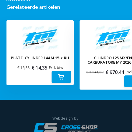
Gerelateerde artikelen
PLATE, CYLINDER 144 M.15-> RH
CILINDRO 125 MX/E
CARBURATORE MY 2026 
€ 14,35
€ 16,88
Excl. btw
€ 970,44
€ 1.141,69
Excl