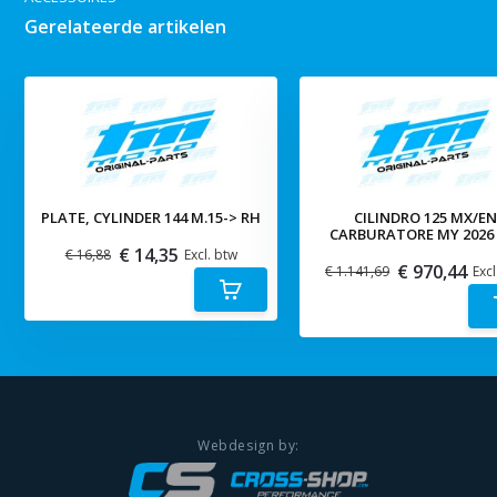
Gerelateerde artikelen
PLATE, CYLINDER 144 M.15-> RH
CILINDRO 125 MX/E
CARBURATORE MY 2026 
€ 14,35
€ 16,88
Excl. btw
€ 970,44
€ 1.141,69
Excl