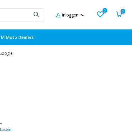
0
0
Inloggen
TM Moto Dealers
 Google
tw
kosten