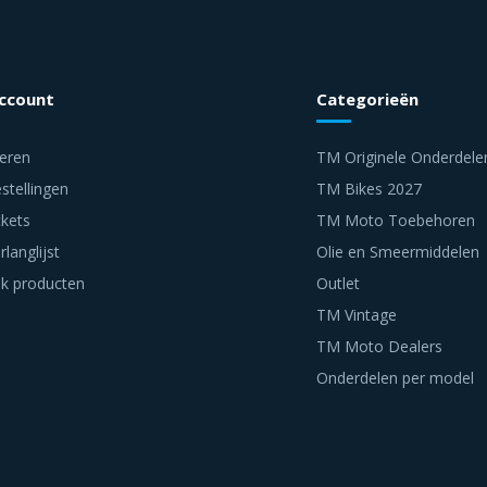
account
Categorieën
reren
TM Originele Onderdele
stellingen
TM Bikes 2027
ckets
TM Moto Toebehoren
rlanglijst
Olie en Smeermiddelen
jk producten
Outlet
TM Vintage
TM Moto Dealers
Onderdelen per model