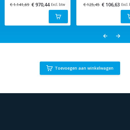
€ 970,44
€ 106,63
€ 1.141,69
€ 125,45
Excl. btw
Excl.
Toevoegen aan winkelwagen