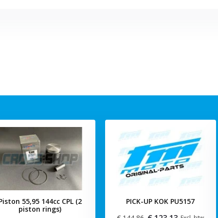
Piston 55,95 144cc CPL (2
PICK-UP KOK PU5157
piston rings)
€ 123,13
€ 144,86
Excl. btw