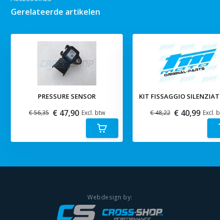
Gerelateerde artikelen
PRESSURE SENSOR
KIT FISSAGGIO SILENZIAT
€ 47,90
€ 40,99
€ 56,35
Excl. btw
€ 48,22
Excl. 