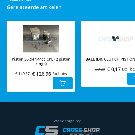
Gerelateerde artikelen
Piston 55,94 144cc CPL (2 piston
BALL IDR. CLUTCH PISTON
rings)
€ 0,17
€ 0,20
Excl. bt
€ 126,96
€ 149,37
Excl. btw