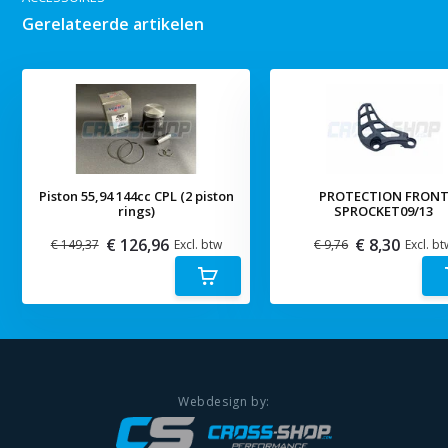
Gerelateerde artikelen
Piston 55,94 144cc CPL (2 piston
PROTECTION FRON
rings)
SPROCKET09/13
€ 126,96
€ 8,30
€ 149,37
Excl. btw
€ 9,76
Excl. bt