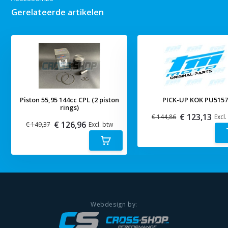
Gerelateerde artikelen
Piston 55,95 144cc CPL (2 piston
PICK-UP KOK PU515
rings)
€ 123,13
€ 144,86
Excl.
€ 126,96
€ 149,37
Excl. btw