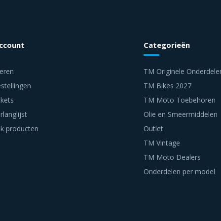
account
Categorieën
reren
TM Originele Onderdele
stellingen
TM Bikes 2027
ckets
TM Moto Toebehoren
rlanglijst
Olie en Smeermiddelen
jk producten
Outlet
TM Vintage
TM Moto Dealers
Onderdelen per model