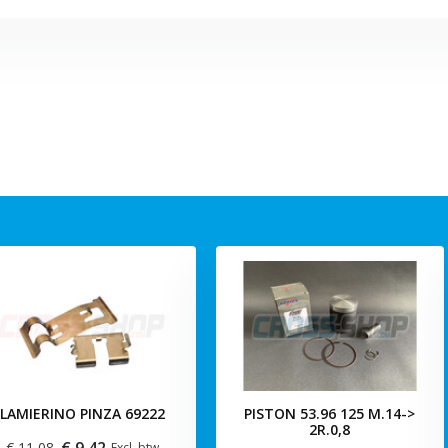
LAMIERINO PINZA 69222
PISTON 53.96 125 M.14->
2R.0,8
€ 9,42
€ 11,08
Excl. btw