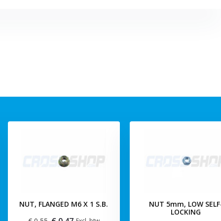
NUT, FLANGED M6 X 1 S.B.
NUT 5mm, LOW SELF
LOCKING
€ 0,47
€ 0,55
Excl. btw