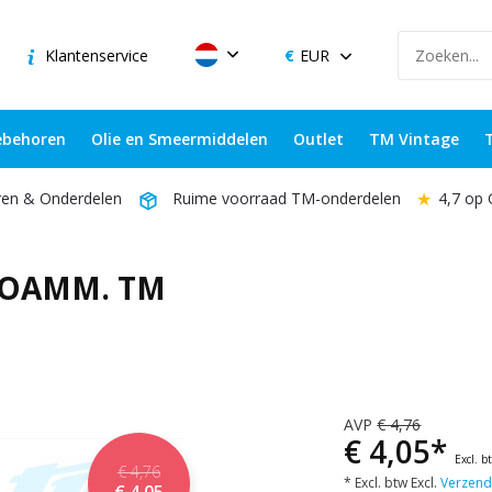
Klantenservice
EUR
behoren
Olie en Smeermiddelen
Outlet
TM Vintage
★
4,7 op
ren & Onderdelen
Ruime voorraad TM-onderdelen
OAMM. TM
AVP
€ 4,76
€ 4,05*
Excl. b
€ 4,76
* Excl. btw Excl.
Verzend
€ 4,05