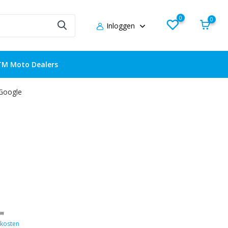
0
0
Inloggen
TM Moto Dealers
 Google
tw
kosten