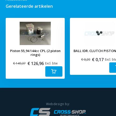
Gerelateerde artikelen
Piston 55,94 144cc CPL (2 piston
BALL IDR. CLUTCH PISTON
rings)
€ 0,17
€ 0,20
Excl. bt
€ 126,96
€ 149,37
Excl. btw