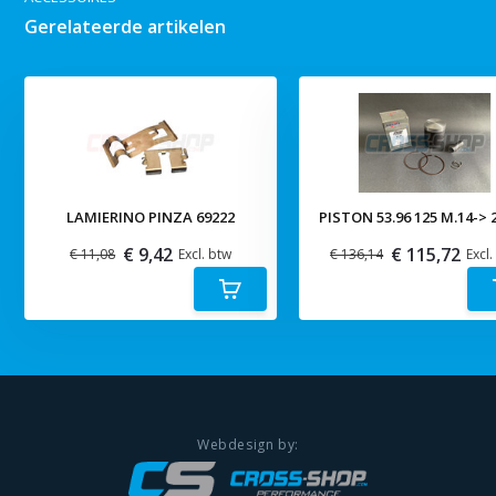
Gerelateerde artikelen
LAMIERINO PINZA 69222
PISTON 53.96 125 M.14-> 2
€ 9,42
€ 115,72
€ 11,08
Excl. btw
€ 136,14
Excl.