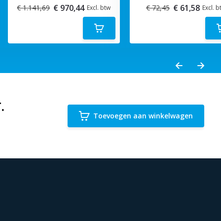
€ 970,44
€ 61,58
€ 1.141,69
€ 72,45
Excl. btw
Excl. b
.
Toevoegen aan winkelwagen