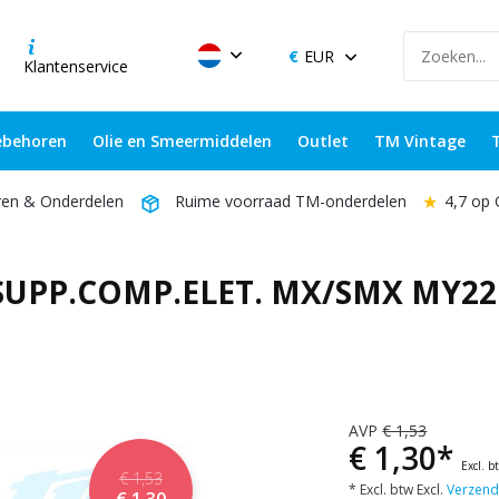
EUR
Klantenservice
behoren
Olie en Smeermiddelen
Outlet
TM Vintage
★
4,7 op
ren & Onderdelen
Ruime voorraad TM-onderdelen
UPP.COMP.ELET. MX/SMX MY22 
AVP
€ 1,53
€ 1,30*
Excl. b
€ 1,53
* Excl. btw Excl.
Verzend
€ 1,30