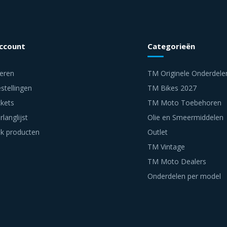
account
Categorieën
reren
TM Originele Onderdele
stellingen
TM Bikes 2027
ckets
TM Moto Toebehoren
rlanglijst
Olie en Smeermiddelen
jk producten
Outlet
TM Vintage
TM Moto Dealers
Onderdelen per model