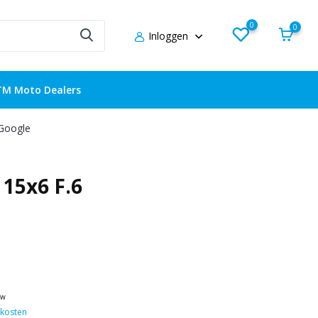
0
0
Inloggen
TM Moto Dealers
 Google
15x6 F.6
tw
kosten