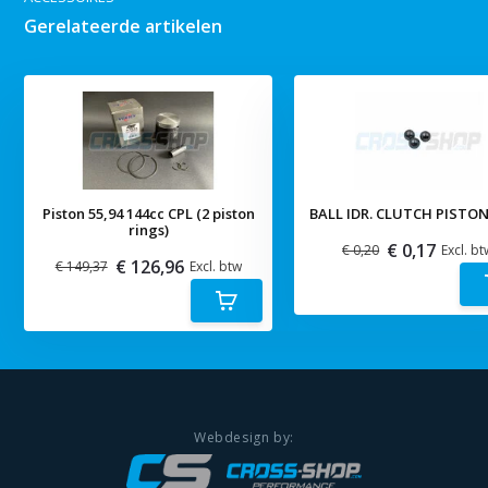
Gerelateerde artikelen
Piston 55,94 144cc CPL (2 piston
BALL IDR. CLUTCH PISTON
rings)
€ 0,17
€ 0,20
Excl. bt
€ 126,96
€ 149,37
Excl. btw