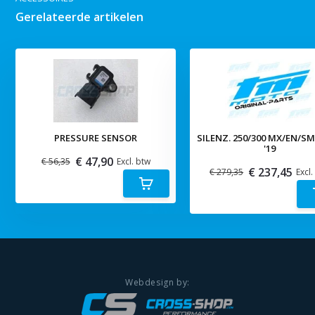
Gerelateerde artikelen
PRESSURE SENSOR
SILENZ. 250/300 MX/EN/S
'19
€ 47,90
€ 56,35
Excl. btw
€ 237,45
€ 279,35
Excl.