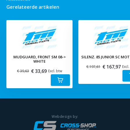
Gerelateerde artikelen
MUDGUARD, FRONT SM 08->
SILENZ. 85 JUNIOR SC MO
WHITE
€ 167,97
€ 197,61
Excl.
€ 33,69
€ 39,63
Excl. btw