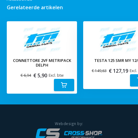
Gerelateerde artikelen
CONNETTORE 2VF METRIPACK
TESTA 125 SMR MY 12/
DELPH
€ 127,19
€ 149,63
Excl.
€ 5,90
€ 6,94
Excl. btw