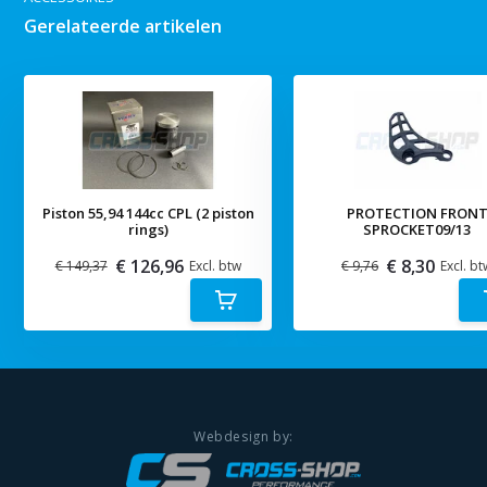
Gerelateerde artikelen
Piston 55,94 144cc CPL (2 piston
PROTECTION FRON
rings)
SPROCKET09/13
€ 126,96
€ 8,30
€ 149,37
Excl. btw
€ 9,76
Excl. bt