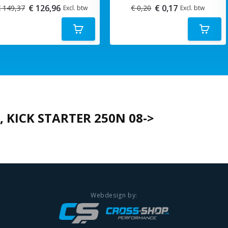
€ 126,96
€ 0,17
 149,37
€ 0,20
Excl. btw
Excl. btw
, KICK STARTER 250N 08->