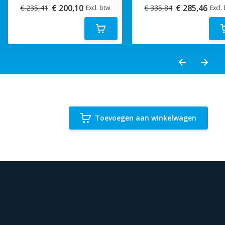
€ 200,10
€ 285,46
€ 235,41
€ 335,84
Excl. btw
Excl.
Toevoegen aan winkelwagen