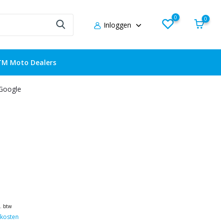
0
0
Inloggen
TM Moto Dealers
 Google
l. btw
kosten