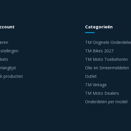
account
Categorieën
reren
TM Originele Onderdele
stellingen
TM Bikes 2027
ckets
TM Moto Toebehoren
rlanglijst
Olie en Smeermiddelen
jk producten
Outlet
TM Vintage
TM Moto Dealers
Onderdelen per model