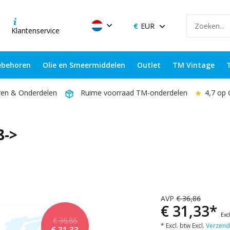
EUR
Klantenservice
behoren
Olie en Smeermiddelen
Outlet
TM Vintage
★
4,7 op
ren & Onderdelen
Ruime voorraad TM-onderdelen
8->
AVP
€ 36,86
€ 31,33*
Exc
€ 36,86
* Excl. btw Excl.
Verzend
€ 31,33