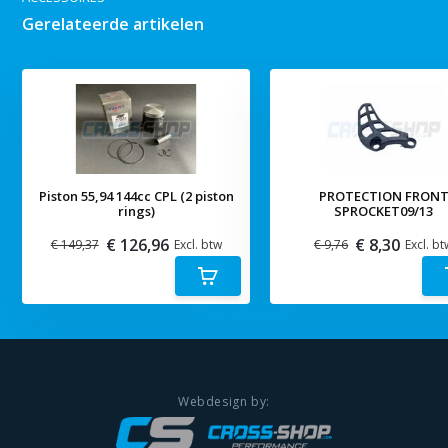
Gerelateerde artikelen
Piston 55,94 144cc CPL (2 piston
PROTECTION FRON
rings)
SPROCKET09/13
€ 126,96
€ 8,30
€ 149,37
Excl. btw
€ 9,76
Excl. bt