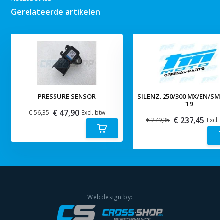
Gerelateerde artikelen
PRESSURE SENSOR
SILENZ. 250/300 MX/EN/S
'19
€ 47,90
€ 56,35
Excl. btw
€ 237,45
€ 279,35
Excl.