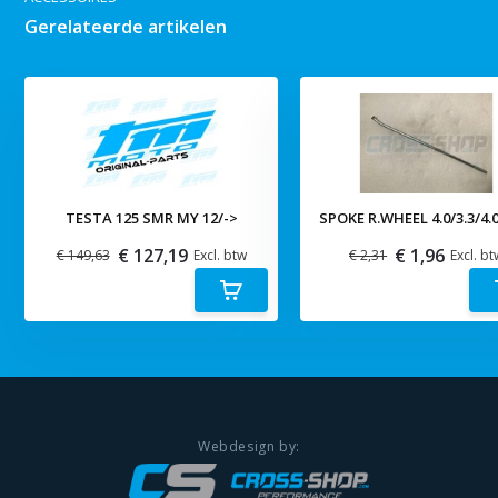
Gerelateerde artikelen
TESTA 125 SMR MY 12/->
SPOKE R.WHEEL 4.0/3.3/4.
€ 127,19
€ 1,96
€ 149,63
Excl. btw
€ 2,31
Excl. bt