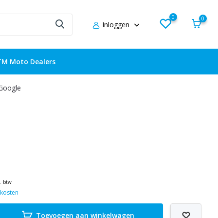
0
0
Inloggen
TM Moto Dealers
 Google
l. btw
kosten
Toevoegen aan winkelwagen