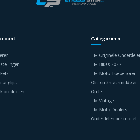
account
Categorieën
reren
TM Originele Onderdele
stellingen
TM Bikes 2027
ckets
TM Moto Toebehoren
rlanglijst
Olie en Smeermiddelen
jk producten
Outlet
TM Vintage
TM Moto Dealers
Onderdelen per model