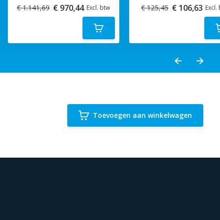
€ 970,44
€ 106,63
€ 1.141,69
€ 125,45
Excl. btw
Excl.
Toevoegen aan winkelwagen