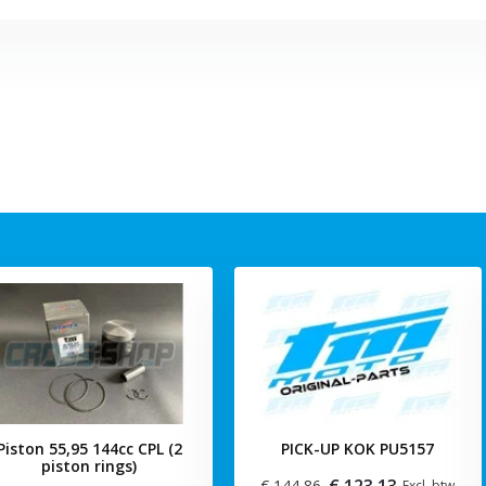
Piston 55,95 144cc CPL (2
PICK-UP KOK PU5157
piston rings)
€ 123,13
€ 144,86
Excl. btw