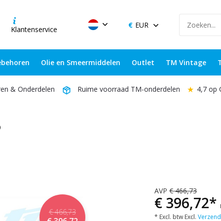
EUR
Klantenservice
behoren
Olie en Smeermiddelen
Outlet
TM Vintage
★
4,7 op
ren & Onderdelen
Ruime voorraad TM-onderdelen
P
AVP
€ 466,73
€ 396,72*
€ 466,73
* Excl. btw Excl.
Verzend
€ 396,72