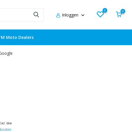
0
0
Inloggen
TM Moto Dealers
 Google
Excl. btw
kosten