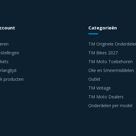
account
Categorieën
reren
TM Originele Onderdele
stellingen
TM Bikes 2027
ckets
TM Moto Toebehoren
rlanglijst
Olie en Smeermiddelen
jk producten
Outlet
TM Vintage
TM Moto Dealers
Onderdelen per model