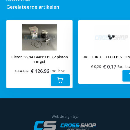
Gerelateerde artikelen
Piston 55,94 144cc CPL (2 piston
BALL IDR. CLUTCH PISTON
rings)
€ 0,17
€ 0,20
Excl. bt
€ 126,96
€ 149,37
Excl. btw