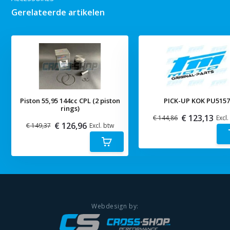
Gerelateerde artikelen
Piston 55,95 144cc CPL (2 piston
PICK-UP KOK PU515
rings)
€ 123,13
€ 144,86
Excl.
€ 126,96
€ 149,37
Excl. btw