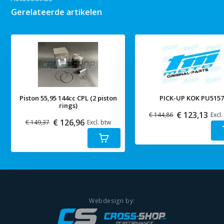
Gerelateerde artikelen
Piston 55,95 144cc CPL (2 piston
PICK-UP KOK PU515
rings)
€ 123,13
€ 144,86
Excl.
€ 126,96
€ 149,37
Excl. btw