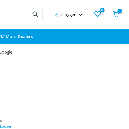
0
0
Inloggen
TM Moto Dealers
 Google
tw
kosten