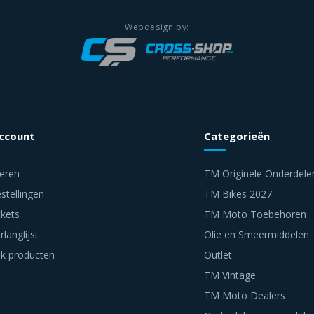
account
Categorieën
reren
TM Originele Onderdele
stellingen
TM Bikes 2027
ckets
TM Moto Toebehoren
rlanglijst
Olie en Smeermiddelen
jk producten
Outlet
TM Vintage
TM Moto Dealers