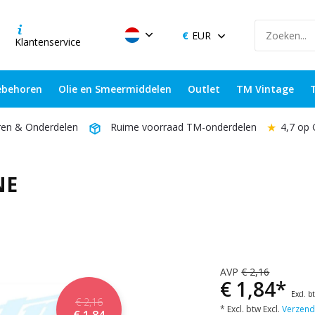
EUR
Klantenservice
behoren
Olie en Smeermiddelen
Outlet
TM Vintage
★
4,7 op
ren & Onderdelen
Ruime voorraad TM-onderdelen
NE
AVP
€ 2,16
€ 1,84*
Excl. b
€ 2,16
* Excl. btw Excl.
Verzend
€ 1,84