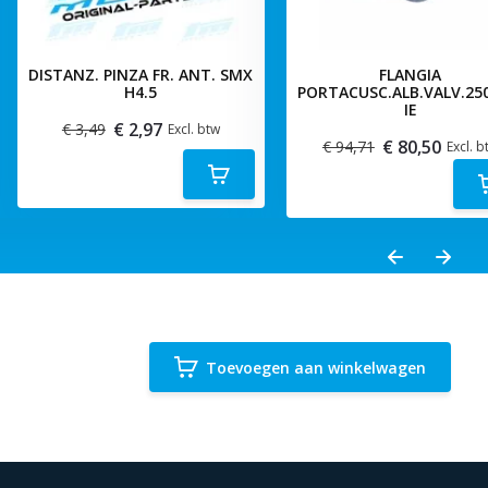
DISTANZ. PINZA FR. ANT. SMX
FLANGIA
H4.5
PORTACUSC.ALB.VALV.25
IE
€ 2,97
€ 3,49
Excl. btw
€ 80,50
€ 94,71
Excl. b
Toevoegen aan winkelwagen