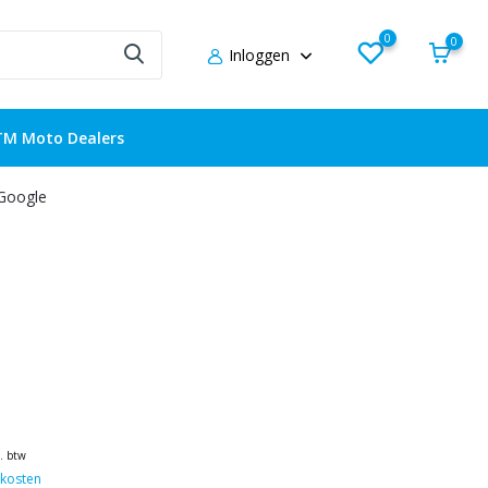
0
0
Inloggen
TM Moto Dealers
 Google
l. btw
kosten