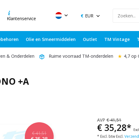
EUR
Klantenservice
behoren
Olie en Smeermiddelen
Outlet
TM Vintage
★
4,7 op
ren & Onderdelen
Ruime voorraad TM-onderdelen
ONO +A
AVP
€ 41,51
€ 35,28*
Exc
€ 41,51
* Excl. btw Excl.
Verzend
€ 35,28