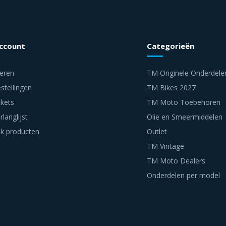
account
Categorieën
reren
TM Originele Onderdele
stellingen
TM Bikes 2027
ckets
TM Moto Toebehoren
rlanglijst
Olie en Smeermiddelen
jk producten
Outlet
TM Vintage
TM Moto Dealers
Onderdelen per model