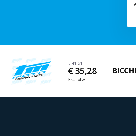
€
€ 41,51
€ 35,28
BICCH
Excl. btw