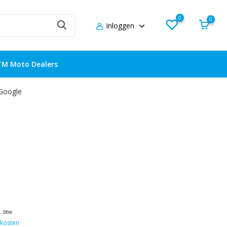
0
0
Inloggen
TM Moto Dealers
 Google
l. btw
kosten