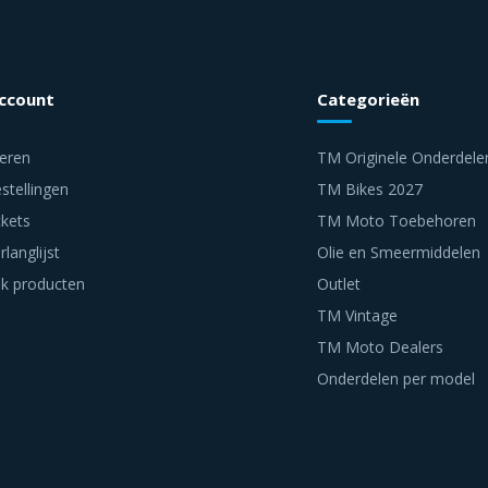
account
Categorieën
reren
TM Originele Onderdele
stellingen
TM Bikes 2027
ckets
TM Moto Toebehoren
rlanglijst
Olie en Smeermiddelen
jk producten
Outlet
TM Vintage
TM Moto Dealers
Onderdelen per model