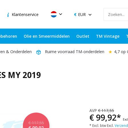
Klantenservice
EUR
behoren
Olie en Smeermiddelen
Outlet
TM Vintage
★
4,7 op
ren & Onderdelen
Ruime voorraad TM-onderdelen
S MY 2019
AVP
€ 117,55
€ 99,92*
Exc
€ 117,55
* Excl. btw Excl.
Verzend
€ 99,92